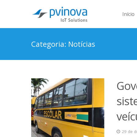
Início
Categoria: Notícias
Gov
sis
veíc
29 de 