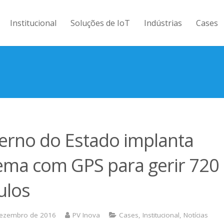
Institucional
Soluções de IoT
Indústrias
Cases
erno do Estado implanta
tema com GPS para gerir 720
ulos
dezembro de 2016
PV Inova
Cases
,
Institucional
,
Notícias