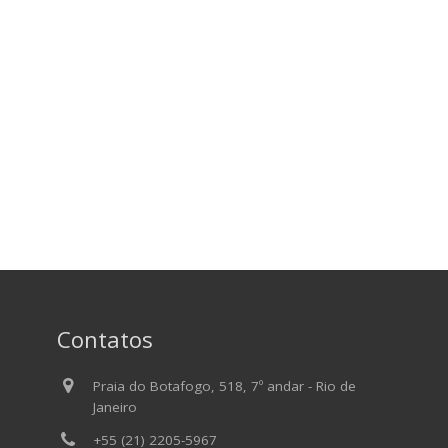
Contatos
Praia do Botafogo, 518, 7º andar - Rio de
Janeiro
+55 (21) 2205-5967