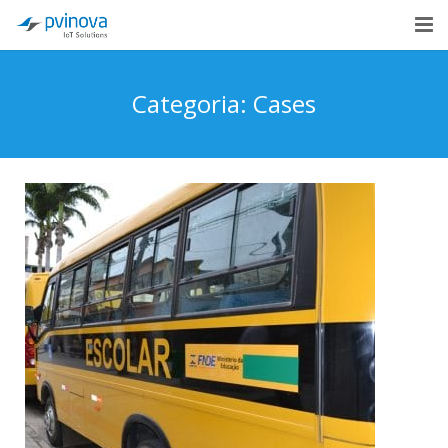
Início
Categoria: Cases
Institucional
Soluções de IoT
Indústrias
Cases
Novidades
Contato