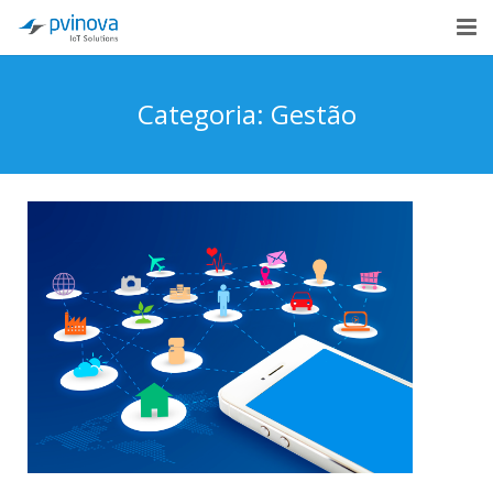
Início
Categoria: Gestão
Institucional
Soluções de IoT
Indústrias
Cases
Novidades
Contato